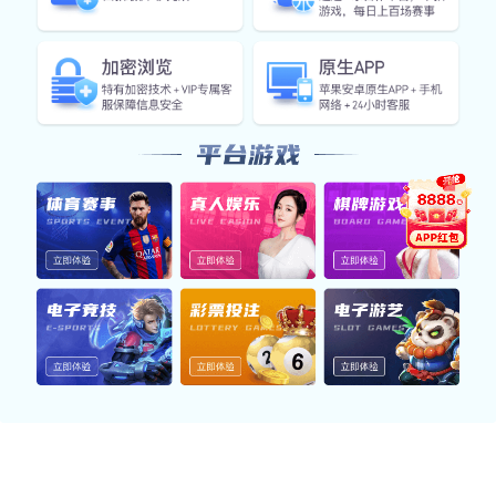
智能引擎实时数据快照
利用世界杯官方入口构建的智能分析系统，实时捕捉各项运
行数据，提升平台的响应效率与数据稳定性。
响应速度
0.18s
平均页面加载
AI推荐准确率
92.6%